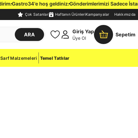
im.
Gastro34'e hoş geldiniz.
Gönderimlerimizi Sadece İstanbul
Çok Satanlar
Haftanın Ürünleri
Kampanyalar
Hakkımızda
Giriş Yap
ARA
Sepetim
Üye Ol
Sarf Malzemeleri
Temel Tatlılar