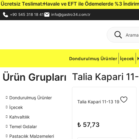
retsiz Teslimat.
Havale ve EFT ile Ödemelerde %3 İndirim Fır
+90 545 318 18 41
info@gastro34.com.tr
Dondurulmuş Ürünler
İçecek
Ürün Grupları
Talia Kapari 1
Dondurulmuş Ürünler
Talia Kapari 11-13 190cc
İçecek
Kahvaltılık
₺ 57,73
Temel Gıdalar
Pastacılık Malzemeleri