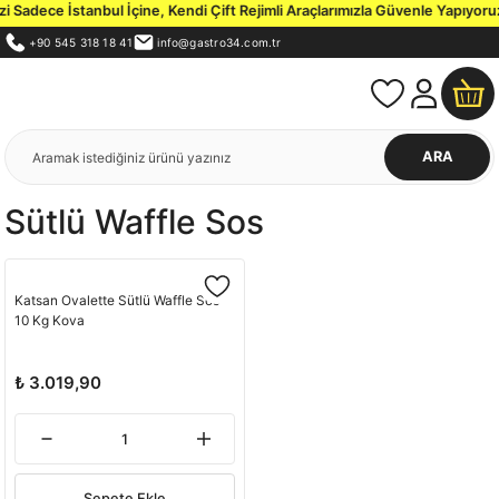
Sadece İstanbul İçine, Kendi Çift Rejimli Araçlarımızla Güvenle Yapıyoruz
+90 545 318 18 41
info@gastro34.com.tr
ARA
Sütlü Waffle Sos
Katsan Ovalette Sütlü Waffle Sos
10 Kg Kova
₺ 3.019,90
Sepete Ekle