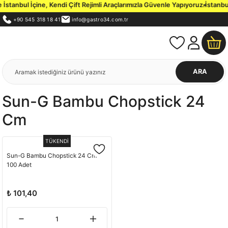
stanbul İçine, Kendi Çift Rejimli Araçlarımızla Güvenle Yapıyoruz.
İstanbul
+90 545 318 18 41
info@gastro34.com.tr
ARA
Sun-G Bambu Chopstick 24
Cm
TÜKENDİ
Sun-G Bambu Chopstick 24 Cm
100 Adet
₺ 101,40