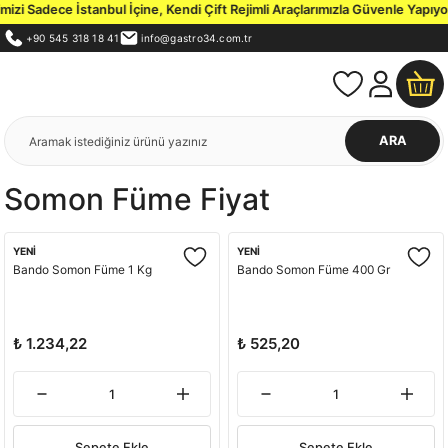
zi Sadece İstanbul İçine, Kendi Çift Rejimli Araçlarımızla Güvenle Yapıyor
+90 545 318 18 41
info@gastro34.com.tr
ARA
Somon Füme Fiyat
YENİ
YENİ
Bando Somon Füme 1 Kg
Bando Somon Füme 400 Gr
₺ 1.234,22
₺ 525,20
Sepete Ekle
Sepete Ekle