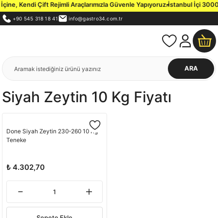
ine, Kendi Çift Rejimli Araçlarımızla Güvenle Yapıyoruz.
İstanbul İçi 3000 
+90 545 318 18 41
info@gastro34.com.tr
ARA
Siyah Zeytin 10 Kg Fiyatı
Done Siyah Zeytin 230-260 10 Kg
Teneke
₺ 4.302,70
Sepete Ekle