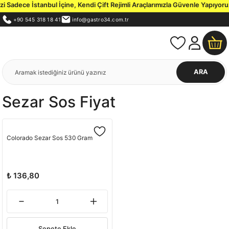
 Sadece İstanbul İçine, Kendi Çift Rejimli Araçlarımızla Güvenle Yapıyoruz
+90 545 318 18 41
info@gastro34.com.tr
ARA
Sezar Sos Fiyat
Colorado Sezar Sos 530 Gram
₺ 136,80
Sepete Ekle