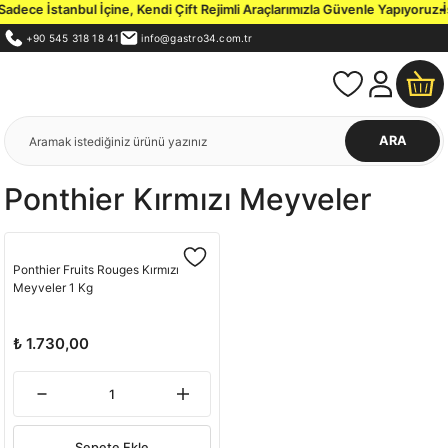
dece İstanbul İçine, Kendi Çift Rejimli Araçlarımızla Güvenle Yapıyoruz.
İs
+90 545 318 18 41
info@gastro34.com.tr
ARA
Ponthier Kırmızı Meyveler
Ponthier Fruits Rouges Kırmızı
Meyveler 1 Kg
₺ 1.730,00
Sepete Ekle