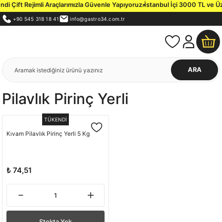
i Çift Rejimli Araçlarımızla Güvenle Yapıyoruz.
İstanbul İçi 3000 TL ve Üze
+90 545 318 18 41
info@gastro34.com.tr
ARA
Pilavlık Pirinç Yerli
TÜKENDİ
Kıvam Pilavlık Pirinç Yerli 5 Kg
₺ 74,51
Stokta Yok