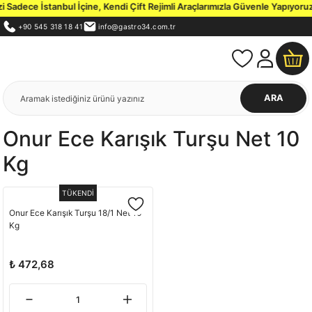
Sadece İstanbul İçine, Kendi Çift Rejimli Araçlarımızla Güvenle Yapıyoruz.
+90 545 318 18 41
info@gastro34.com.tr
ARA
Onur Ece Karışık Turşu Net 10
Kg
TÜKENDİ
Onur Ece Karışık Turşu 18/1 Net 10
Kg
₺ 472,68