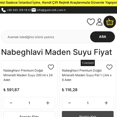
i Sadece İstanbul İçine, Kendi Çift Rejimli Araçlarımızla Güvenle Yapıyoru
+90 545 318 18 41
info@gastro34.com.tr
ARA
Nabeghlavi Maden Suyu Fiyat
TÜKENDİ
Nabeghlavi Premium Doğal
Nabeghlavi Premium Doğal
Mineralli Maden Suyu 200 ml x 24
Mineralli Maden Suyu Pet 1 Litre x
Adet
6 Adet
₺ 591,87
₺ 116,28
Sepete Ekle
Stokta Yok