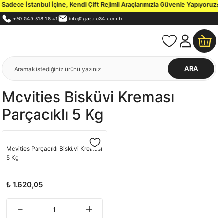
adece İstanbul İçine, Kendi Çift Rejimli Araçlarımızla Güvenle Yapıyoruz.
İ
+90 545 318 18 41
info@gastro34.com.tr
ARA
Mcvities Bisküvi Kreması
Parçacıklı 5 Kg
Mcvities Parçacıklı Bisküvi Kreması
5 Kg
₺ 1.620,05