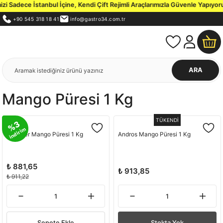
 Sadece İstanbul İçine, Kendi Çift Rejimli Araçlarımızla Güvenle Yapıyoru
+90 545 318 18 41
info@gastro34.com.tr
ARA
Mango Püresi 1 Kg
TÜKENDİ
%3
indirim
Ponthier Mango Püresi 1 Kg
Andros Mango Püresi 1 Kg
₺ 881,65
₺ 913,85
₺ 911,22
Sepete Ekle
Stokta Yok