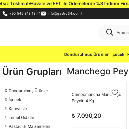
z Teslimat.
Havale ve EFT ile Ödemelerde %3 İndirim Fırsatı.
+90 545 318 18 41
info@gastro34.com.tr
Dondurulmuş Ürünler
İçecek
Ürün Grupları
Manchego Peyni
Dondurulmuş Ürünler
Campomancha Manchego
İçecek
Peyniri 4 Kg
Kahvaltılık
₺ 7.090,20
Temel Gıdalar
Pastacılık Malzemeleri