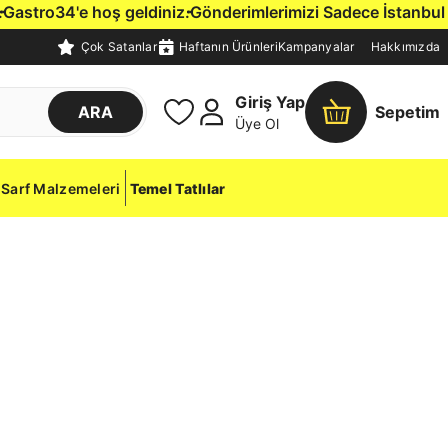
tro34'e hoş geldiniz.
Gönderimlerimizi Sadece İstanbul İçin
Çok Satanlar
Haftanın Ürünleri
Kampanyalar
Hakkımızda
Giriş Yap
ARA
Sepetim
Üye Ol
Sarf Malzemeleri
Temel Tatlılar