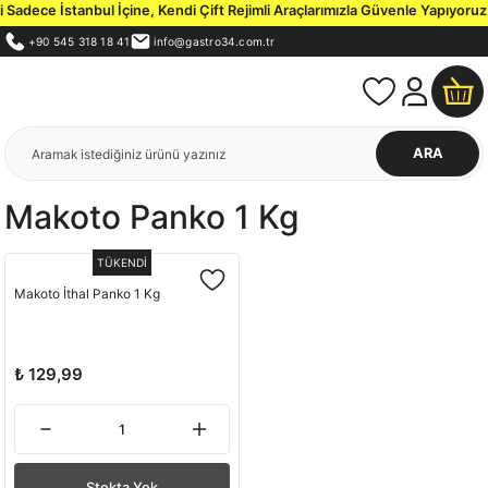
Sadece İstanbul İçine, Kendi Çift Rejimli Araçlarımızla Güvenle Yapıyoruz.
+90 545 318 18 41
info@gastro34.com.tr
ARA
Makoto Panko 1 Kg
TÜKENDİ
Makoto İthal Panko 1 Kg
₺ 129,99
Stokta Yok