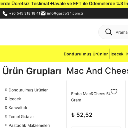
de Ücretsiz Teslimat.
Havale ve EFT ile Ödemelerde %3 İndirim
+90 545 318 18 41
info@gastro34.com.tr
Dondurulmuş Ürünler
İçecek
Ürün Grupları
Mac And Chees
Dondurulmuş Ürünler
Emba Mac&Chees 500
İçecek
Gram
Kahvaltılık
₺ 52,52
Temel Gıdalar
Pastacılık Malzemeleri