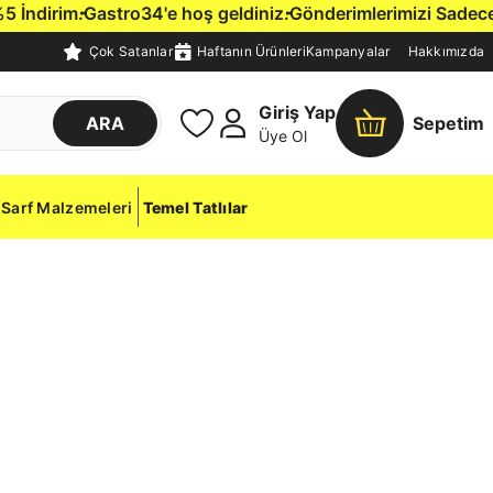
ndirim.
Gastro34'e hoş geldiniz.
Gönderimlerimizi Sadece İsta
Çok Satanlar
Haftanın Ürünleri
Kampanyalar
Hakkımızda
Giriş Yap
ARA
Sepetim
Üye Ol
Sarf Malzemeleri
Temel Tatlılar