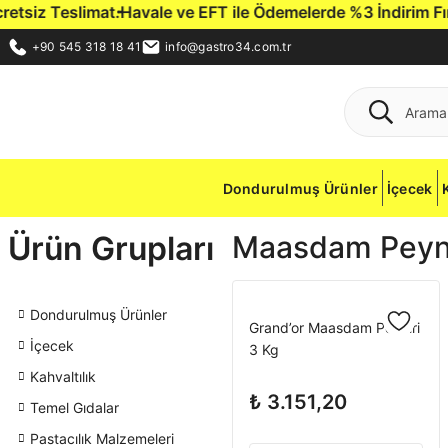
siz Teslimat.
Havale ve EFT ile Ödemelerde %3 İndirim Fırsat
+90 545 318 18 41
info@gastro34.com.tr
Dondurulmuş Ürünler
İçecek
Ürün Grupları
Maasdam Peyni
Dondurulmuş Ürünler
Grand’or Maasdam Peyniri
İçecek
3 Kg
Kahvaltılık
₺ 3.151,20
Temel Gıdalar
Pastacılık Malzemeleri