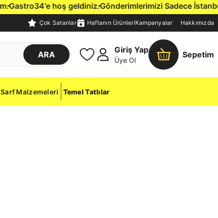
astro34'e hoş geldiniz.
Gönderimlerimizi Sadece İstanbul İç
Çok Satanlar
Haftanın Ürünleri
Kampanyalar
Hakkımızda
Giriş Yap
ARA
Sepetim
Üye Ol
Sarf Malzemeleri
Temel Tatlılar