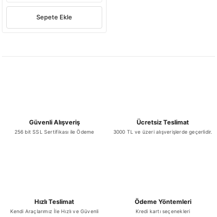
illa
murta
Donuk İşlenmiş Ürünler
Toz Soslar
Mac & Cheese
Donuk Karnabah
Sepete Ekle
Sosis
Donuk Makarnalar
Donuk Mısır
Worcestershi
Sucuk
Donuk Meyve Püreleri
Donuk Edamame
Suppa Doubl
r
Donuk Peynirler
Donuk Kuşkonm
Suppa Do
Dana
Donuk Pizzalar
Donuk Pırasa
Güvenli Alışveriş
Ücretsiz Teslimat
Suppa Do
256 bit SSL Sertifikası ile Ödeme
3000 TL ve üzeri alışverişlerde geçerlidir.
Hindi
Donuk Tortilla
Harçlar - Püreler
Klasik ve Yöresel
Çorbalar
Ramazan Kumanya
Kolileri
Hızlı Teslimat
Ödeme Yöntemleri
Kendi Araçlarımız İle Hızlı ve Güvenli
Kredi kartı seçenekleri