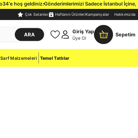
e hoş geldiniz.
Gönderimlerimizi Sadece İstanbul İçine, Kend
Çok Satanlar
Haftanın Ürünleri
Kampanyalar
Hakkımızda
Giriş Yap
ARA
Sepetim
Üye Ol
Sarf Malzemeleri
Temel Tatlılar