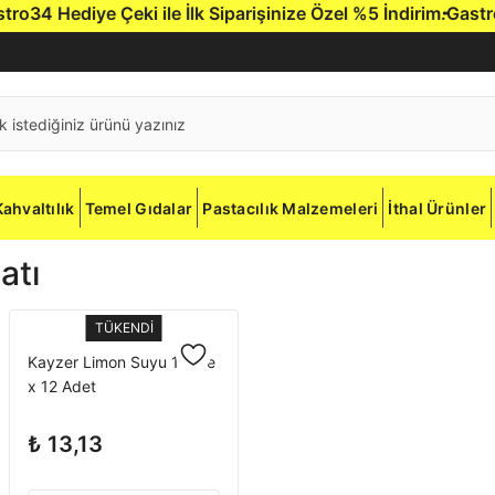
4 Hediye Çeki ile İlk Siparişinize Özel %5 İndirim.
Gastro34'
Kahvaltılık
Temel Gıdalar
Pastacılık Malzemeleri
İthal Ürünler
atı
TÜKENDİ
Kayzer Limon Suyu 1 Litre
x 12 Adet
₺ 13,13