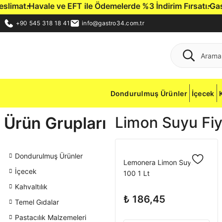
mat.
Havale ve EFT ile Ödemelerde %3 İndirim Fırsatı.
Gastro3
+90 545 318 18 41
info@gastro34.com.tr
Dondurulmuş Ürünler
İçecek
Ürün Grupları
Limon Suyu Fiy
Dondurulmuş Ürünler
Lemonera Limon Suyu %
İçecek
100 1 Lt
Kahvaltılık
₺ 186,45
Temel Gıdalar
Pastacılık Malzemeleri