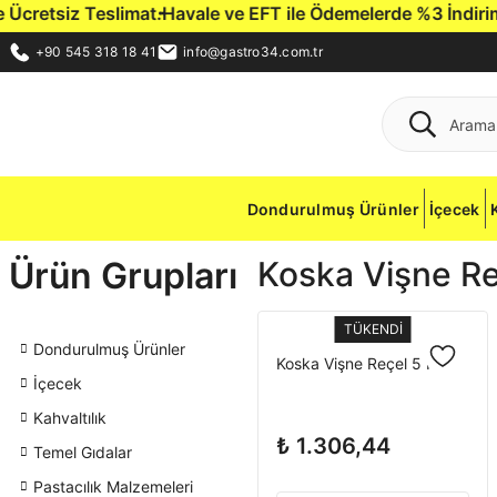
cretsiz Teslimat.
Havale ve EFT ile Ödemelerde %3 İndirim Fı
+90 545 318 18 41
info@gastro34.com.tr
Dondurulmuş Ürünler
İçecek
Ürün Grupları
Koska Vişne Re
TÜKENDİ
Dondurulmuş Ürünler
Koska Vişne Reçel 5 Kg
İçecek
Kahvaltılık
₺ 1.306,44
Temel Gıdalar
Pastacılık Malzemeleri