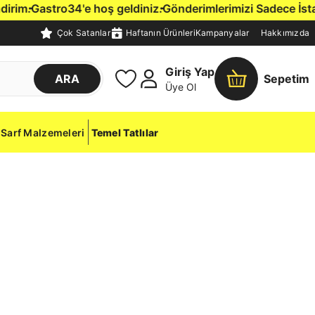
rim.
Gastro34'e hoş geldiniz.
Gönderimlerimizi Sadece İstanbu
Çok Satanlar
Haftanın Ürünleri
Kampanyalar
Hakkımızda
Giriş Yap
ARA
Sepetim
Üye Ol
Sarf Malzemeleri
Temel Tatlılar