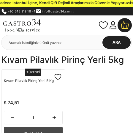
ece İstanbul İçine, Kendi Çift Rejimli Araçlarımızla Güvenle Yapıyoruz.
İst
+90 545 318 18 41
info@gastro34.com.tr
ARA
Kıvam Pilavlık Pirinç Yerli 5kg
TÜKENDİ
Kıvam Pilavlık Pirinç Yerli 5 Kg
₺ 74,51