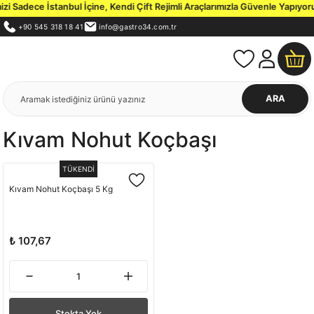
 Sadece İstanbul İçine, Kendi Çift Rejimli Araçlarımızla Güvenle Yapıyoru
+90 545 318 18 41
info@gastro34.com.tr
ARA
Kıvam Nohut Koçbaşı
TÜKENDİ
Kıvam Nohut Koçbaşı 5 Kg
₺ 107,67
Stokta Yok