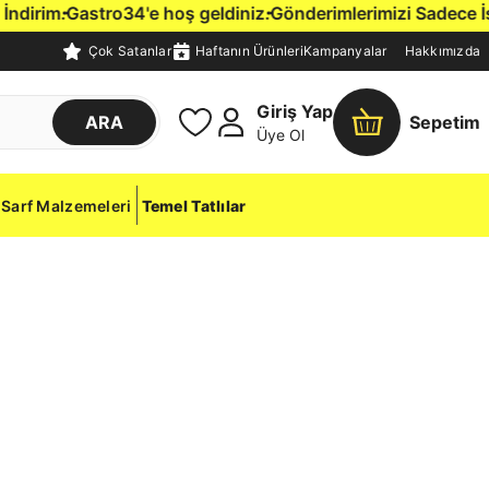
irim.
Gastro34'e hoş geldiniz.
Gönderimlerimizi Sadece İstanb
Çok Satanlar
Haftanın Ürünleri
Kampanyalar
Hakkımızda
Giriş Yap
ARA
Sepetim
Üye Ol
Sarf Malzemeleri
Temel Tatlılar