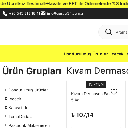
Ücretsiz Teslimat.
Havale ve EFT ile Ödemelerde %3 İndirim F
+90 545 318 18 41
info@gastro34.com.tr
Dondurulmuş Ürünler
İçecek
Ürün Grupları
Kıvam Dermaso
TÜKENDİ
Dondurulmuş Ürünler
Kıvam Dermason Fasulye
İçecek
5 Kg
Kahvaltılık
₺ 107,14
Temel Gıdalar
Pastacılık Malzemeleri