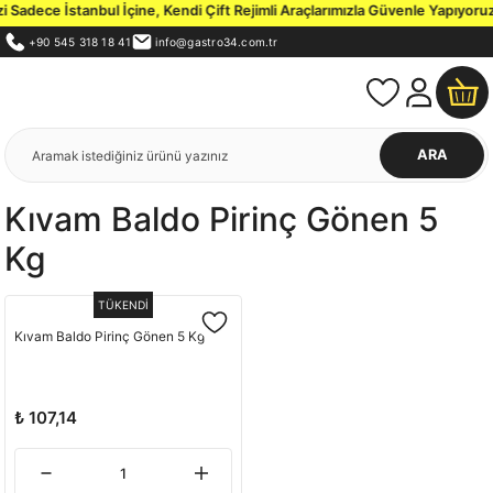
Sadece İstanbul İçine, Kendi Çift Rejimli Araçlarımızla Güvenle Yapıyoruz.
+90 545 318 18 41
info@gastro34.com.tr
ARA
Kıvam Baldo Pirinç Gönen 5
Kg
TÜKENDİ
Kıvam Baldo Pirinç Gönen 5 Kg
₺ 107,14