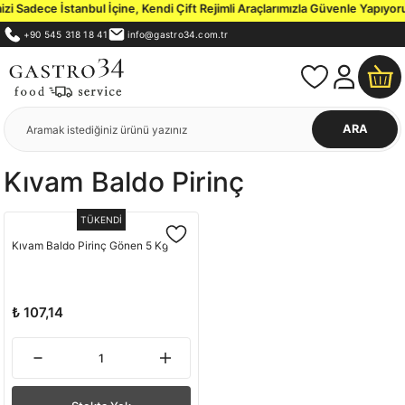
 Sadece İstanbul İçine, Kendi Çift Rejimli Araçlarımızla Güvenle Yapıyoru
+90 545 318 18 41
info@gastro34.com.tr
ARA
Kıvam Baldo Pirinç
TÜKENDİ
Kıvam Baldo Pirinç Gönen 5 Kg
₺ 107,14