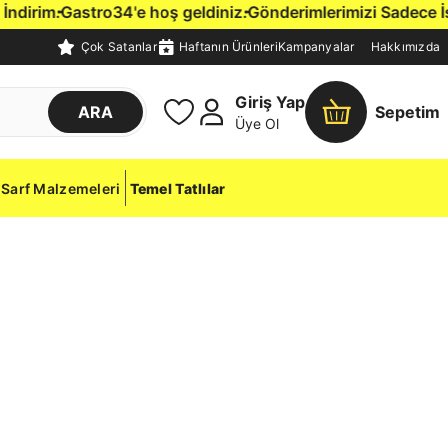
irim.
Gastro34'e hoş geldiniz.
Gönderimlerimizi Sadece İstanb
Çok Satanlar
Haftanın Ürünleri
Kampanyalar
Hakkımızda
Giriş Yap
ARA
Sepetim
Üye Ol
Sarf Malzemeleri
Temel Tatlılar