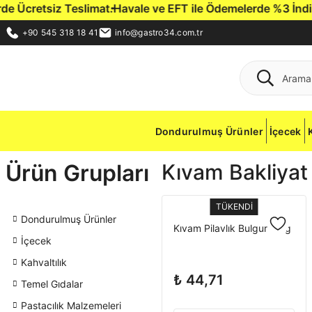
Ücretsiz Teslimat.
Havale ve EFT ile Ödemelerde %3 İndirim F
+90 545 318 18 41
info@gastro34.com.tr
Dondurulmuş Ürünler
İçecek
Ürün Grupları
Kıvam Bakliyat
TÜKENDİ
Dondurulmuş Ürünler
Kıvam Pilavlık Bulgur 5 Kg
İçecek
Kahvaltılık
₺ 44,71
Temel Gıdalar
Pastacılık Malzemeleri