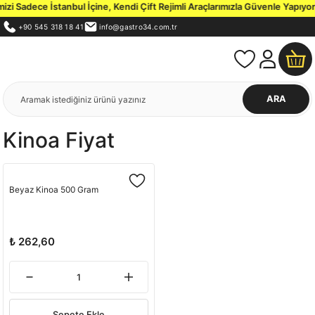
i Sadece İstanbul İçine, Kendi Çift Rejimli Araçlarımızla Güvenle Yapıyoru
+90 545 318 18 41
info@gastro34.com.tr
ARA
Kinoa Fiyat
Beyaz Kinoa 500 Gram
₺ 262,60
Sepete Ekle