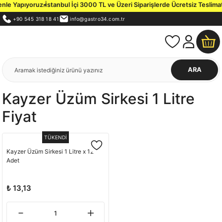
nle Yapıyoruz.
İstanbul İçi 3000 TL ve Üzeri Siparişlerde Ücretsiz Teslimat.
+90 545 318 18 41
info@gastro34.com.tr
ARA
Kayzer Üzüm Sirkesi 1 Litre
Fiyat
TÜKENDİ
Kayzer Üzüm Sirkesi 1 Litre x 12
Adet
₺ 13,13