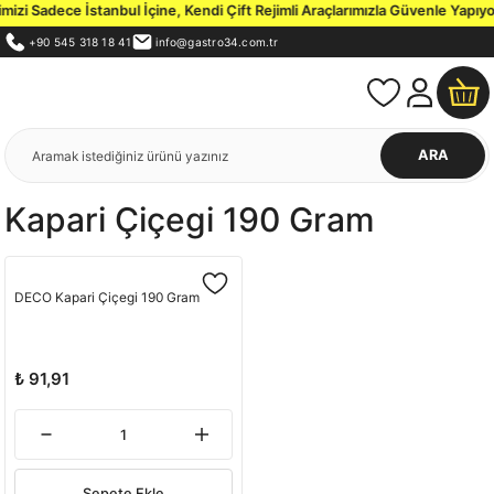
zi Sadece İstanbul İçine, Kendi Çift Rejimli Araçlarımızla Güvenle Yapıyor
+90 545 318 18 41
info@gastro34.com.tr
ARA
Kapari Çiçegi 190 Gram
DECO Kapari Çiçegi 190 Gram
₺ 91,91
Sepete Ekle