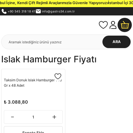
 İçine, Kendi Çift Rejimli Araçlarımızla Güvenle Yapıyoruz.
İstanbul İçi 30
+90 545 318 18 41
info@gastro34.com.tr
ARA
Islak Hamburger Fiyatı
Taksim Donuk Islak Hamburger 140
Gr x 48 Adet
₺ 3.088,80
Sepete Ekle