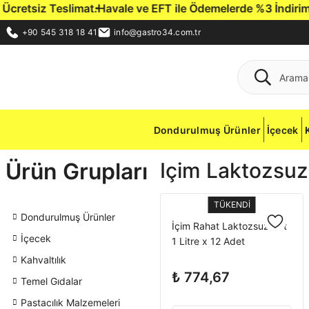
retsiz Teslimat.
Havale ve EFT ile Ödemelerde %3 İndirim Fırs
+90 545 318 18 41
info@gastro34.com.tr
Dondurulmuş Ürünler
İçecek
Ürün Grupları
Içim Laktozsuz
TÜKENDİ
Dondurulmuş Ürünler
İçim Rahat Laktozsuz Süt
İçecek
1 Litre x 12 Adet
Kahvaltılık
₺ 774,67
Temel Gıdalar
Pastacılık Malzemeleri