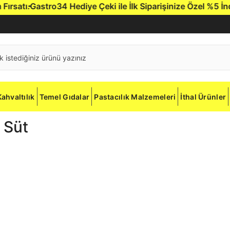
atı.
Gastro34 Hediye Çeki ile İlk Siparişinize Özel %5 İndiri
Kahvaltılık
Temel Gıdalar
Pastacılık Malzemeleri
İthal Ürünler
 Süt