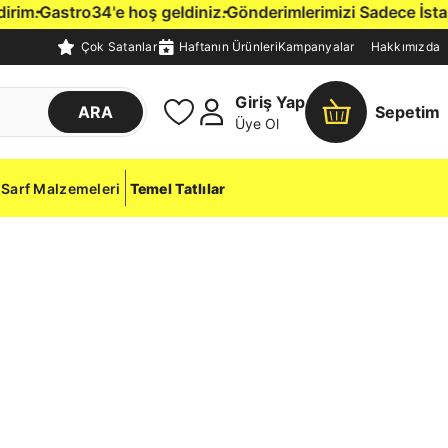
m.
Gastro34'e hoş geldiniz.
Gönderimlerimizi Sadece İstanbul 
Çok Satanlar
Haftanın Ürünleri
Kampanyalar
Hakkımızda
Giriş Yap
ARA
Sepetim
Üye Ol
Sarf Malzemeleri
Temel Tatlılar