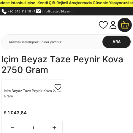
ce İstanbul İçine, Kendi Çift Rejimli Araçlarımızla Güvenle Yapıyoruz.
İsta
+90 545 318 18 41
info@gastro34.com.tr
ARA
Içim Beyaz Taze Peynir Kova
2750 Gram
İçim Beyaz Taze Peynir Kova 2750
Gram
₺ 1.043,84