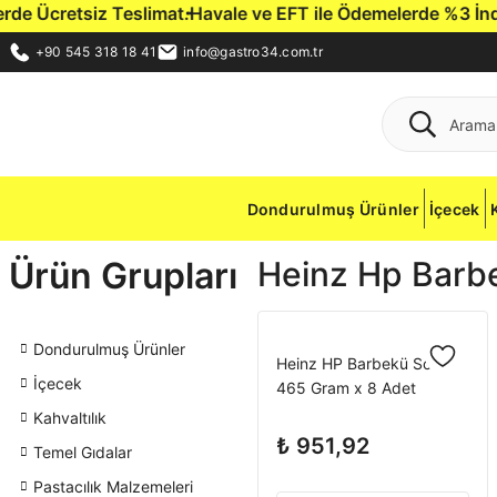
 Ücretsiz Teslimat.
Havale ve EFT ile Ödemelerde %3 İndirim 
+90 545 318 18 41
info@gastro34.com.tr
Dondurulmuş Ürünler
İçecek
Ürün Grupları
Heinz Hp Barb
Dondurulmuş Ürünler
Heinz HP Barbekü Sos
İçecek
465 Gram x 8 Adet
Kahvaltılık
₺ 951,92
Temel Gıdalar
Pastacılık Malzemeleri