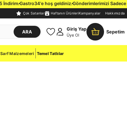
dirim.
Gastro34'e hoş geldiniz.
Gönderimlerimizi Sadece İstan
Çok Satanlar
Haftanın Ürünleri
Kampanyalar
Hakkımızda
Giriş Yap
ARA
Sepetim
Üye Ol
Sarf Malzemeleri
Temel Tatlılar