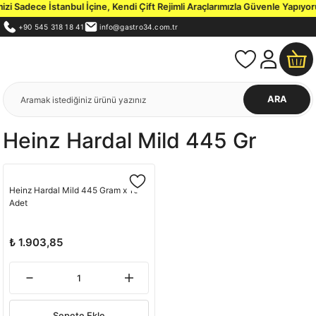
i Sadece İstanbul İçine, Kendi Çift Rejimli Araçlarımızla Güvenle Yapıyoru
+90 545 318 18 41
info@gastro34.com.tr
ARA
Heinz Hardal Mild 445 Gr
Heinz Hardal Mild 445 Gram x 10
Adet
₺ 1.903,85
Sepete Ekle