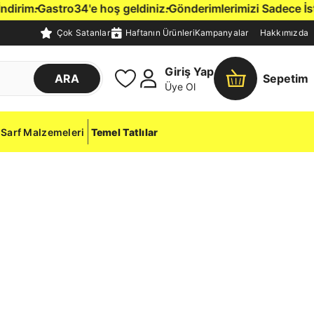
rim.
Gastro34'e hoş geldiniz.
Gönderimlerimizi Sadece İstanbu
Çok Satanlar
Haftanın Ürünleri
Kampanyalar
Hakkımızda
Giriş Yap
ARA
Sepetim
Üye Ol
Sarf Malzemeleri
Temel Tatlılar