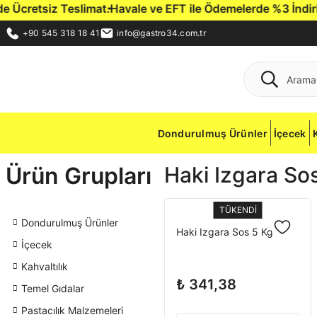
Ücretsiz Teslimat.
Havale ve EFT ile Ödemelerde %3 İndirim Fı
+90 545 318 18 41
info@gastro34.com.tr
Dondurulmuş Ürünler
İçecek
Ürün Grupları
Haki Izgara So
TÜKENDİ
Dondurulmuş Ürünler
Haki Izgara Sos 5 Kg
İçecek
Kahvaltılık
₺ 341,38
Temel Gıdalar
Pastacılık Malzemeleri