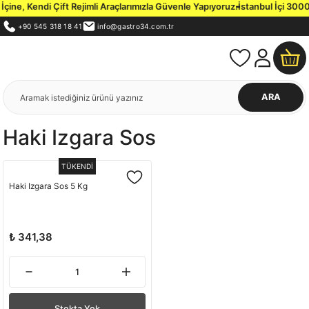
ine, Kendi Çift Rejimli Araçlarımızla Güvenle Yapıyoruz.
İstanbul İçi 3000 
+90 545 318 18 41
info@gastro34.com.tr
ARA
Haki Izgara Sos
TÜKENDİ
Haki Izgara Sos 5 Kg
₺ 341,38
Stokta Yok