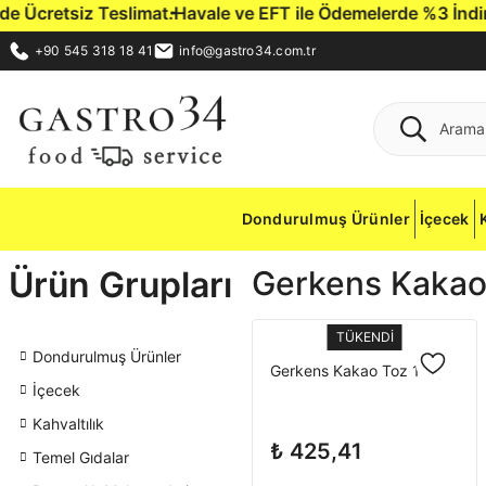
Ücretsiz Teslimat.
Havale ve EFT ile Ödemelerde %3 İndirim F
+90 545 318 18 41
info@gastro34.com.tr
Dondurulmuş Ürünler
İçecek
Ürün Grupları
Gerkens Kaka
TÜKENDİ
Dondurulmuş Ürünler
Gerkens Kakao Toz 1 Kg
İçecek
Kahvaltılık
₺ 425,41
Temel Gıdalar