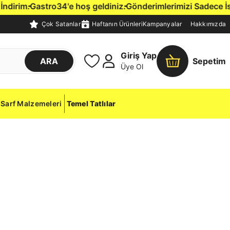
irim.
Gastro34'e hoş geldiniz.
Gönderimlerimizi Sadece İstanb
Çok Satanlar
Haftanın Ürünleri
Kampanyalar
Hakkımızda
Giriş Yap
ARA
Sepetim
Üye Ol
Sarf Malzemeleri
Temel Tatlılar