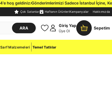
hoş geldiniz.
Gönderimlerimizi Sadece İstanbul İçine, Kendi 
Çok Satanlar
Haftanın Ürünleri
Kampanyalar
Hakkımızda
Giriş Yap
ARA
Sepetim
Üye Ol
Sarf Malzemeleri
Temel Tatlılar