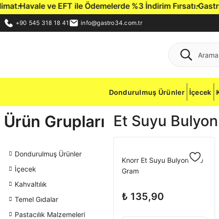
t.
Havale ve EFT ile Ödemelerde %3 İndirim Fırsatı.
Gastro34 
+90 545 318 18 41
info@gastro34.com.tr
Dondurulmuş Ürünler
İçecek
Ürün Grupları
Et Suyu Bulyon
Dondurulmuş Ürünler
Knorr Et Suyu Bulyon 750
İçecek
Gram
Kahvaltılık
₺ 135,90
Temel Gıdalar
Pastacılık Malzemeleri