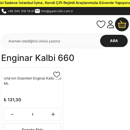
 Sadece İstanbul İçine, Kendi Çift Rejimli Araçlarımızla Güvenle Yapıyoruz
+90 545 318 18 41
info@gastro34.com.tr
ARA
Enginar Kalbi 660
Urla'nın Gizemleri Enginar Kalbi 660
ML
₺ 131,30
Sepete Ekle