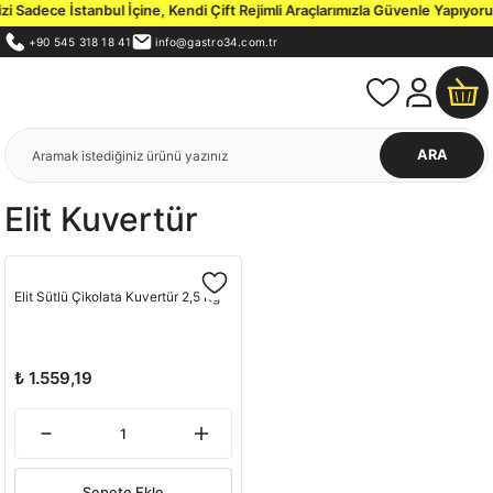
 Sadece İstanbul İçine, Kendi Çift Rejimli Araçlarımızla Güvenle Yapıyoruz
+90 545 318 18 41
info@gastro34.com.tr
ARA
Elit Kuvertür
Elit Sütlü Çikolata Kuvertür 2,5 Kg
₺ 1.559,19
Sepete Ekle