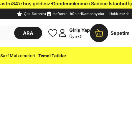
ro34'e hoş geldiniz.
Gönderimlerimizi Sadece İstanbul İçine,
Çok Satanlar
Haftanın Ürünleri
Kampanyalar
Hakkımızda
Giriş Yap
ARA
Sepetim
Üye Ol
Sarf Malzemeleri
Temel Tatlılar