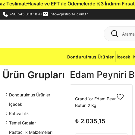
Teslimat.
Havale ve EFT ile Ödemelerde %3 İndirim Fırsatı.
Ga
+90 545 318 18 41
info@gastro34.com.tr
Dondurulmuş Ürünler
İçecek
Ürün Grupları
Edam Peyniri 
Dondurulmuş Ürünler
Grand`or Edam Peyniri
İçecek
Bütün 2 Kg
Kahvaltılık
₺ 2.035,15
Temel Gıdalar
Pastacılık Malzemeleri