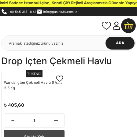
zi Sadece İstanbul İçine, Kendi Çift Rejimli Araçlarımızla Güvenle Yapıyo
+90 545 318 18 41
info@gastro34.com.tr
ARA
Drop Içten Çekmeli Havlu
TÜKENDİ
Wanda İçten Çekmeli Havlu 6 Rulo
3,5 Kg
₺ 405,60
Stokta Yok