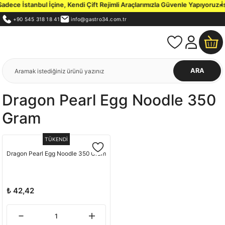
dece İstanbul İçine, Kendi Çift Rejimli Araçlarımızla Güvenle Yapıyoruz.
İs
+90 545 318 18 41
info@gastro34.com.tr
ARA
Dragon Pearl Egg Noodle 350
Gram
TÜKENDİ
Dragon Pearl Egg Noodle 350 Gram
₺ 42,42