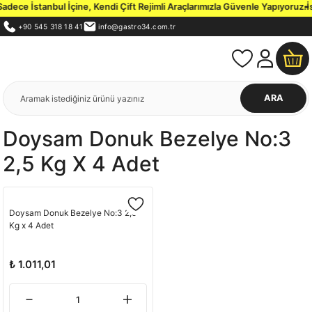
dece İstanbul İçine, Kendi Çift Rejimli Araçlarımızla Güvenle Yapıyoruz.
İs
+90 545 318 18 41
info@gastro34.com.tr
ARA
Doysam Donuk Bezelye No:3
2,5 Kg X 4 Adet
Doysam Donuk Bezelye No:3 2,5
Kg x 4 Adet
₺ 1.011,01