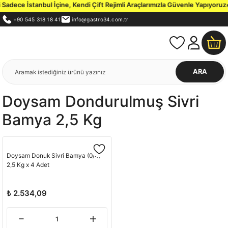
adece İstanbul İçine, Kendi Çift Rejimli Araçlarımızla Güvenle Yapıyoruz.
İ
+90 545 318 18 41
info@gastro34.com.tr
ARA
Doysam Dondurulmuş Sivri
Bamya 2,5 Kg
Doysam Donuk Sivri Bamya (0/4)
2,5 Kg x 4 Adet
₺ 2.534,09