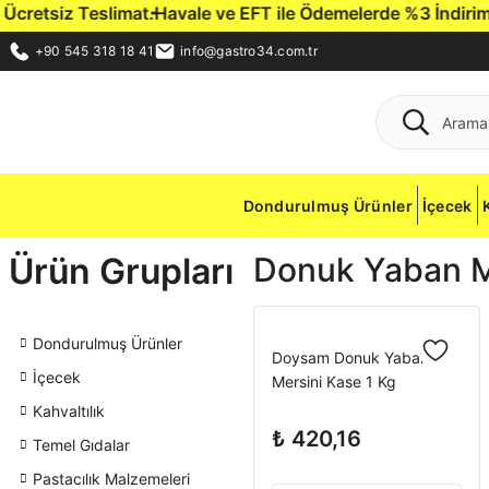
retsiz Teslimat.
Havale ve EFT ile Ödemelerde %3 İndirim Fırs
+90 545 318 18 41
info@gastro34.com.tr
Dondurulmuş Ürünler
İçecek
Ürün Grupları
Donuk Yaban Me
Dondurulmuş Ürünler
Doysam Donuk Yaban
İçecek
Mersini Kase 1 Kg
Kahvaltılık
₺ 420,16
Temel Gıdalar
Pastacılık Malzemeleri