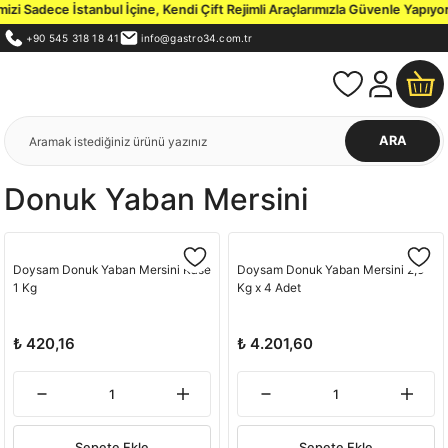
i Sadece İstanbul İçine, Kendi Çift Rejimli Araçlarımızla Güvenle Yapıyor
+90 545 318 18 41
info@gastro34.com.tr
ARA
Donuk Yaban Mersini
Doysam Donuk Yaban Mersini Kase
Doysam Donuk Yaban Mersini 2,5
1 Kg
Kg x 4 Adet
₺ 420,16
₺ 4.201,60
Sepete Ekle
Sepete Ekle