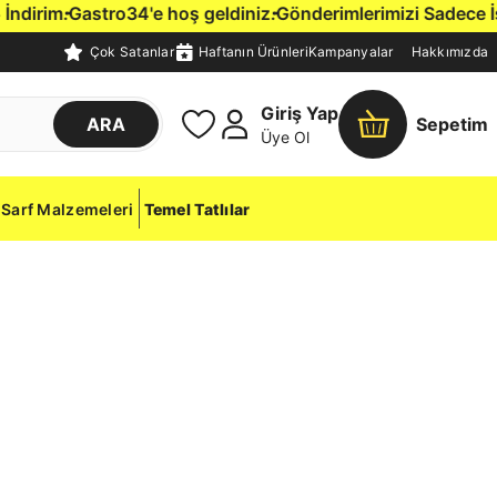
irim.
Gastro34'e hoş geldiniz.
Gönderimlerimizi Sadece İstanb
Çok Satanlar
Haftanın Ürünleri
Kampanyalar
Hakkımızda
Giriş Yap
ARA
Sepetim
Üye Ol
Sarf Malzemeleri
Temel Tatlılar