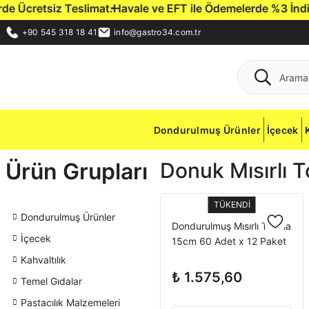
 Ücretsiz Teslimat.
Havale ve EFT ile Ödemelerde %3 İndirim F
+90 545 318 18 41
info@gastro34.com.tr
Dondurulmuş Ürünler
İçecek
Ürün Grupları
Donuk Mısırlı To
TÜKENDİ
Dondurulmuş Ürünler
Dondurulmuş Mısırlı Tortilla
İçecek
15cm 60 Adet x 12 Paket
(KOLİ)
Kahvaltılık
₺ 1.575,60
Temel Gıdalar
Pastacılık Malzemeleri