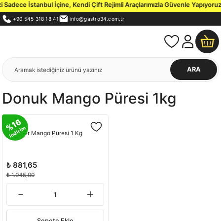
Sadece İstanbul İçine, Kendi Çift Rejimli Araçlarımızla Güvenle Yapıyoruz.
+90 545 318 18 41
info@gastro34.com.tr
ARA
Donuk Mango Püresi 1kg
%16
indirim
Ponthier Mango Püresi 1 Kg
₺ 881,65
₺ 1.045,00
Sepete Ekle