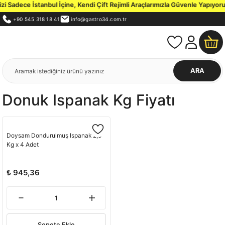
 Sadece İstanbul İçine, Kendi Çift Rejimli Araçlarımızla Güvenle Yapıyoruz
+90 545 318 18 41
info@gastro34.com.tr
ARA
Donuk Ispanak Kg Fiyatı
Doysam Dondurulmuş Ispanak 2,5
Kg x 4 Adet
₺ 945,36
Sepete Ekle