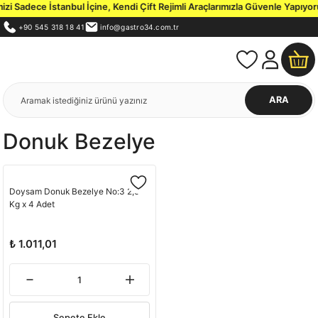
i Sadece İstanbul İçine, Kendi Çift Rejimli Araçlarımızla Güvenle Yapıyoru
+90 545 318 18 41
info@gastro34.com.tr
ARA
Donuk Bezelye
Doysam Donuk Bezelye No:3 2,5
Kg x 4 Adet
₺ 1.011,01
Sepete Ekle